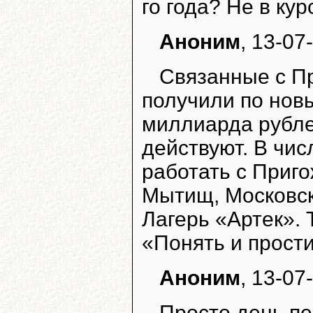
го года? Не в ку
Аноним
, 13-07
Связанные с П
получили по нов
миллиарда рубле
действуют. В чис
работать с Приг
Мытищ, Московск
Лагерь «Артек». 
«Понять и прости
Аноним
, 13-07
Просто день п