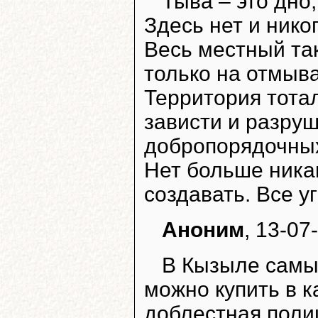
Тыва – это дно,
Здесь нет и нико
Весь местный та
только на отмыв
Территория тота
зависти и разру
добропорядочных
Нет больше никак
создавать. Все у
Аноним
, 13-07
В Кызыле самы
можно купить в к
доблестная поли