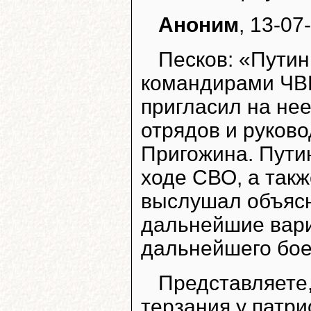
Аноним
, 13-07
Песков: «Путин
командирами ЧВК
пригласил на нее
отрядов и руков
Пригожина. Пути
ходе СВО, а такж
выслушал объясн
дальнейшие вари
дальнейшего бое
Представляете
терзания у патри