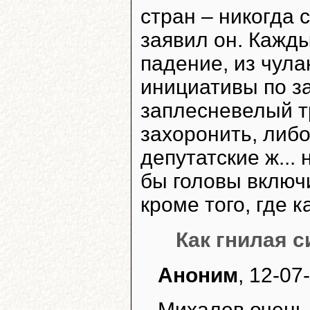
стран – никогда 
заявил он. Кажды
падение, из чул
инициативы по з
заплесневелый т
захоронить, либо
депутатские ж...
бы головы включ
кроме того, где к
Как гнилая 
Аноним
, 12-07
Михалев очень