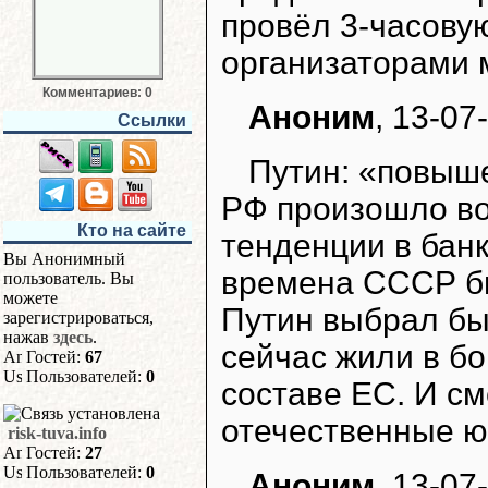
провёл 3-часовую
организаторами м
Комментариев: 0
Аноним
, 13-07
Ссылки
Путин: «повыш
РФ произошло во
Кто на сайте
тенденции в бан
Вы Анонимный
времена СССР бы
пользователь. Вы
можете
Путин выбрал бы
зарегистрироваться,
нажав
здесь
.
сейчас жили в бо
Гостей:
67
Пользователей:
0
составе ЕС. И см
отечественные ю
risk-tuva.info
Гостей:
27
Пользователей:
0
Аноним
, 13-07