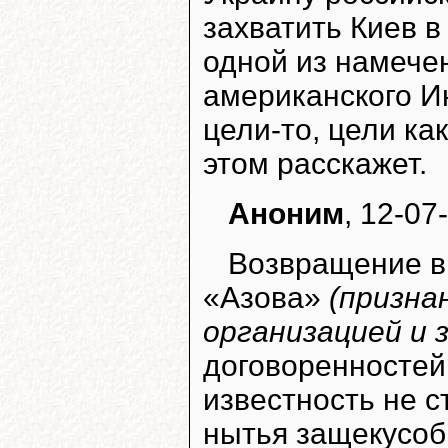
захватить Киев в
одной из намече
американского Ин
цели-то, цели ка
этом расскажет.
Аноним
, 12-07
Возвращение в
«Азова»
(призна
организацией и 
договоренностей
известность не с
нытья защекусоби