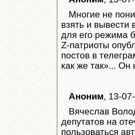
Многие не пони
взять и вывести 
для его режима б
Z-патриоты опуб
постов в телегр
как же так»... Он
Аноним
, 13-07
Вячеслав Воло
депутатов на от
пользоваться ав