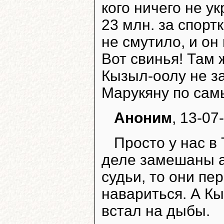
кого ничего не у
23 млн. за спорт
не смутило, и он
Вот свинья! Там 
Кызыл-оолу не за
Марукяну по самы
Аноним
, 13-07
Просто у нас в
деле замешаны а
судьи, то они пе
навариться. А Кы
встал на дыбы.