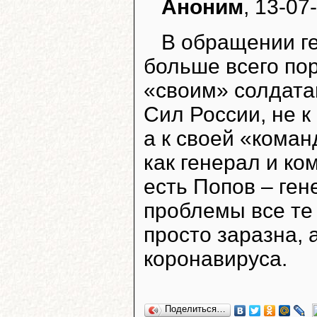
Аноним
, 13-07
В обращении г
больше всего пор
«своим» солдата
Сил России, не к
а к своей «коман
как генерал и ко
есть Попов – ген
проблемы все те 
просто заразна, 
коронавируса.
Поделиться…