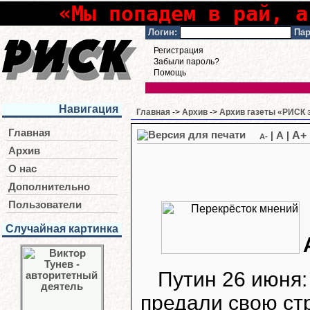
«Мы попадем в рай, а
Логин:
Пар
Регистрация
Забыли пароль?
Помощь
Навигация
Главная
->
Архив
->
Архив газеты «РИСК э
Главная
A+
|
A
|
A-
Архив
О нас
Дополнительно
Пользователи
Случайная картинка
Путин 26 июня:
предали свою стр