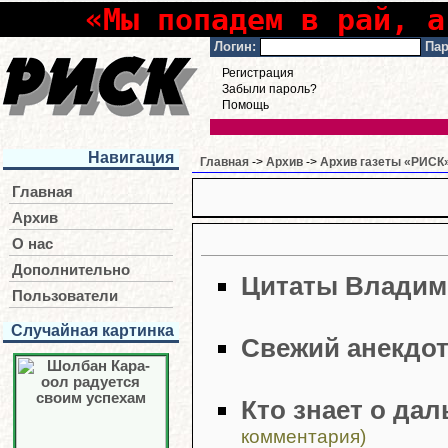
«Мы попадем в рай, а
Логин:
Пар
Регистрация
Забыли пароль?
Помощь
Навигация
Главная
->
Архив
->
Архив газеты «РИСК»
Главная
Архив
О нас
Дополнительно
Цитаты Владим
Пользователи
Случайная картинка
Свежий анекдо
Кто знает о да
комментария)