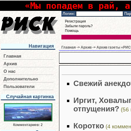
«Мы попадем в рай, а
Логин:
Пар
Регистрация
Забыли пароль?
Помощь
Навигация
Главная
->
Архив
->
Архив газеты «РИСК
Главная
Архив
О нас
Дополнительно
Свежий анекдо
Пользователи
Случайная картинка
Иргит, Ховалыг
отпущения?
(56
Коротко
Комментариев: 2
(4 коммен