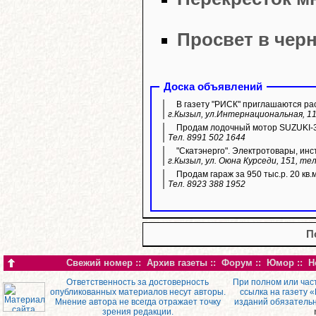
Просвет в чер
Доска объявлений
В газету "РИСК" приглашаются ра
г.Кызыл, ул.Интернациональная, 11
Продам лодочный мотор SUZUKI-3
Тел. 8991 502 1644
"Скатэнерго". Электротовары, инс
г.Кызыл, ул. Оюна Курседи, 151, тел
Продам гараж за 950 тыс.р. 20 кв.
Тел. 8923 388 1952
П
Свежий номер
::
Архив газеты
::
Форум
::
Юмор
::
Н
Ответственность за достоверность
При полном или час
опубликованных материалов несут авторы.
ссылка на газету 
Мнение автора не всегда отражает точку
изданий обязатель
зрения редакции.